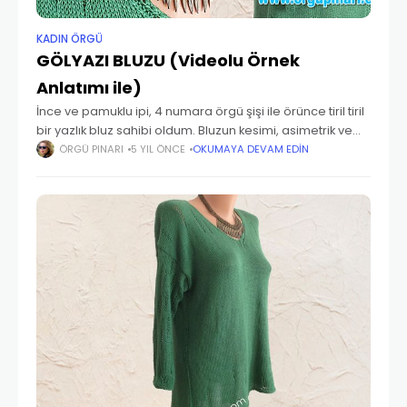
KADIN ÖRGÜ
GÖLYAZI BLUZU (Videolu Örnek
Anlatımı ile)
İnce ve pamuklu ipi, 4 numara örgü şişi ile örünce tiril tiril
bir yazlık bluz sahibi oldum. Bluzun kesimi, asimetrik ve
salaş. Bu özellikler rahat ve hareketli bir görüntü sağlıyor.
ÖRGÜ PINARI
5 YIL ÖNCE
OKUMAYA DEVAM EDIN