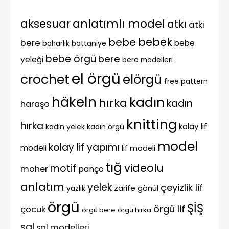
anlatımlı model
aksesuar
atkı
atkı
bebek
bebe
bere
bebe
battaniye
baharlık
bebe örgü
bere
yeleği
bere modelleri
el örgü
crochet
elörgü
free pattern
häkeln
kadın
hırka
kadın
haraşo
knitting
hırka
kolay lif
kadın yelek
kadın örgü
model
kolay lif yapımı
modeli
lif modeli
tığ
videolu
motif
moher
panço
anlatım
yelek
çeyizlik lif
zarife gönül
yazlık
örgü
ŞİŞ
örgü lif
çocuk
örgü bere
örgü hırka
şal
şal modelleri