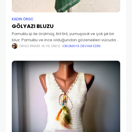
KADIN ÖRGÜ
GÖLYAZI BLUZU
Pamuklu ip ile örülmüş, tiril tiril, yumuşacık ve çok şık bir
bluz. Pamuklu ve ince olduğundan gözenekleri vücuda
nefes aldırıyor. Asimetrik kesimi sayesinde de zarif ve
ÖRGÜ PINARI
6 YIL ÖNCE
OKUMAYA DEVAM EDIN
ince bir görünüm sağlıyor.