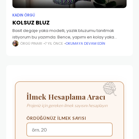
KADIN ÖRGÜ
KOLSUZ BLUZ
Basit degaje yaka modelli, yazlık bluzumu tanıtmak
istiyorum bu yazımda. Bence, yapımı en kolay yaka
çeşidi kayık yakadır. Giyen kadının boynunu ince ve uzun
ÖRGÜ PINARI
7 YIL ÖNCE
OKUMAYA DEVAM EDIN
gösterir. Bu modelde yakayı, basit kayık