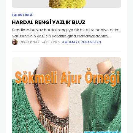
KADIN ÖRGÜ
HARDAL RENGİ YAZLIK BLUZ
Kendime bu yaz hardal rengi yazlık bir bluz hediye ettim.
Sarı renginin yaz için yaratıldığına inananlardanım.
Kumaş örgünün düzgün görünümü sayesinde çok şık ve
ÖRGÜ PINARI
4 YIL ÖNCE
OKUMAYA DEVAM EDIN
kullanışlı bir model oldu. Bu modelde,