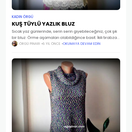
KADIN ÖRGÜ
KUŞ TÜYLÜ YAZLIK BLUZ
Sıcak yaz günlerinde, serin serin giyebileceğiniz, çok şık
bir bluz. Örme aşamaları olabildiğince basit. İkili tırabzan
ve sık iğne işlemlerinden oluşan ilmekler. Dikkat etmemiz
ÖRGÜ PINARI
6 YIL ÖNCE
OKUMAYA DEVAM EDIN
gereken en önemli detay, ölçüler. Yazlık