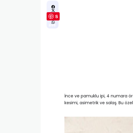
S
ave
İnce ve pamuklu ipi, 4 numara örgü ş
kesimi, asimetrik ve salaş. Bu özel