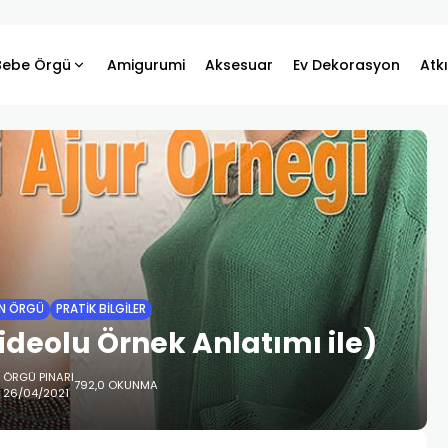
Bebe Örgü
Amigurumi
Aksesuar
Ev Dekorasyon
Atk
N ÖRGÜ
PRATIK BILGILER
deolu Örnek Anlatımı ile)
ÖRGÜ PINARI
792,0 OKUNMA
26/04/2021