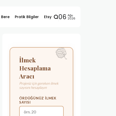
06
Ağu
ı Bere
Pratik Bilgiler
Etsy
2026