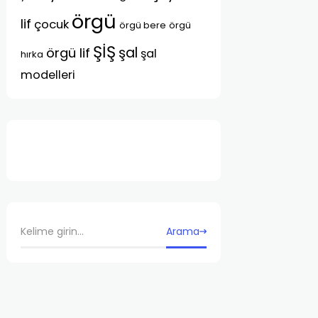
örgü
lif
çocuk
örgü bere
örgü
ŞİŞ
şal
örgü lif
şal
hırka
modelleri
Arama