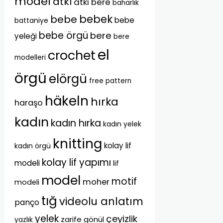
model
atkı
atkı bere
baharlık
bebek
bebe
bebe
battaniye
bebe örgü
bere
yeleği
bere
el
crochet
modelleri
örgü
elörgü
free pattern
häkeln
hırka
haraşo
kadın
kadın hırka
kadın yelek
knitting
kolay lif
kadın örgü
kolay lif yapımı
modeli
lif
model
motif
moher
modeli
tığ
videolu anlatım
panço
yelek
çeyizlik
zarife gönül
yazlık