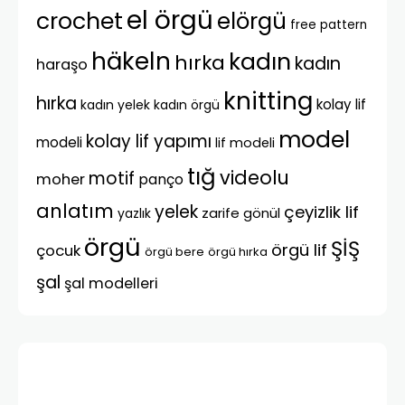
el örgü
crochet
elörgü
free pattern
häkeln
kadın
hırka
kadın
haraşo
knitting
hırka
kolay lif
kadın yelek
kadın örgü
model
kolay lif yapımı
modeli
lif modeli
tığ
videolu
motif
moher
panço
anlatım
yelek
çeyizlik lif
zarife gönül
yazlık
örgü
ŞİŞ
örgü lif
çocuk
örgü bere
örgü hırka
şal
şal modelleri