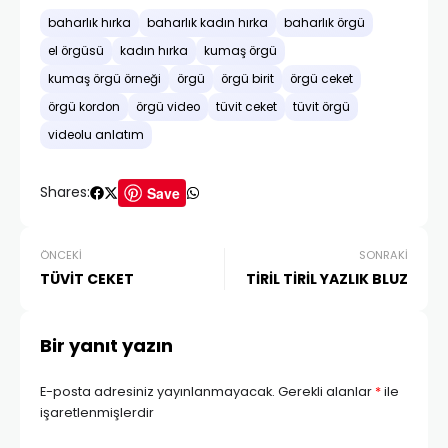
baharlık hırka
baharlık kadın hırka
baharlık örgü
el örgüsü
kadın hırka
kumaş örgü
kumaş örgü örneği
örgü
örgü birit
örgü ceket
örgü kordon
örgü video
tüvit ceket
tüvit örgü
videolu anlatım
Shares:
Save
ÖNCEKI
SONRAKI
TÜVİT CEKET
TİRİL TİRİL YAZLIK BLUZ
Bir yanıt yazın
E-posta adresiniz yayınlanmayacak.
Gerekli alanlar
*
ile
işaretlenmişlerdir