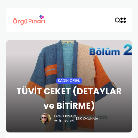
KADIN ÖRGÜ
TÜVİT CEKET (DETAYLAR
ve BİTİRME)
ÖRGÜ PINARI
1,3K OKUNMA
29/03/2021