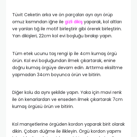
Tüvit Ceketin arka ve ön parçaları ayrı ayrı örüp
omuz kısmından iğne ile
gizli dikiş
yaparak, kol altları
ve yanları tığ ile motif birleştirir gibi örerek birleştirin.
Yan dikişleri, 22cm kol evi boşluğu bırakıp yapın.
Tüm etek ucunu taş rengi ip ile 4cm kumaş örgü
örün. Kol evi boşluğundan ilmek çıkartarak, enine
doğru kumaş örgüye devam edin. Arttırma eksiltme
yapmadan 34cm boyunca örün ve bitirin.
Diğer kolu da aynı şekilde yapın. Yaka için mavi renk
ile ön kenarlardan ve enseden ilmek çıkartarak 7cm
kumaş örgüsü örün ve bitirin.
Kol manşetlerine örgüden kordon yaparak birit olarak
dikin. Çoban düğme ile ilikleyin. Örgü kordon yapımı