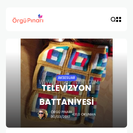
AKSESUAR
TELEVİZYON
BATTANİYESİ
ÖRGÜ PINARI
431,0 OKUNMA
30/03/2017