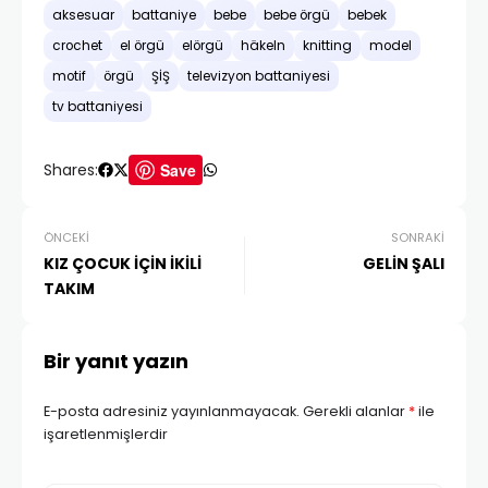
aksesuar
battaniye
bebe
bebe örgü
bebek
crochet
el örgü
elörgü
häkeln
knitting
model
motif
örgü
ŞİŞ
televizyon battaniyesi
tv battaniyesi
Shares:
Save
ÖNCEKI
SONRAKI
KIZ ÇOCUK İÇİN İKİLİ
GELİN ŞALI
TAKIM
Bir yanıt yazın
E-posta adresiniz yayınlanmayacak.
Gerekli alanlar
*
ile
işaretlenmişlerdir