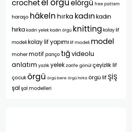
el örgü
crochet
elörgü
free pattern
häkeln
kadın
hırka
kadın
haraşo
knitting
hırka
kolay lif
kadın yelek
kadın örgü
model
kolay lif yapımı
modeli
lif modeli
tığ
videolu
motif
moher
panço
anlatım
yelek
çeyizlik lif
zarife gönül
yazlık
örgü
ŞİŞ
örgü lif
çocuk
örgü bere
örgü hırka
şal
şal modelleri