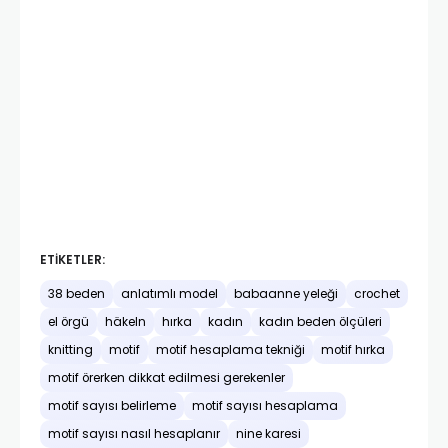
ETIKETLER:
38 beden
anlatımlı model
babaanne yeleği
crochet
el örgü
häkeln
hırka
kadın
kadın beden ölçüleri
knitting
motif
motif hesaplama tekniği
motif hırka
motif örerken dikkat edilmesi gerekenler
motif sayısı belirleme
motif sayısı hesaplama
motif sayısı nasıl hesaplanır
nine karesi