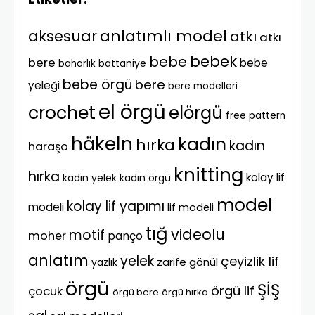
anlatımlı model
aksesuar
atkı
atkı
bebek
bebe
bere
bebe
battaniye
baharlık
bebe örgü
bere
yeleği
bere modelleri
el örgü
crochet
elörgü
free pattern
häkeln
kadın
hırka
kadın
haraşo
knitting
hırka
kolay lif
kadın yelek
kadın örgü
model
kolay lif yapımı
modeli
lif modeli
tığ
videolu
motif
moher
panço
anlatım
yelek
çeyizlik lif
zarife gönül
yazlık
örgü
ŞİŞ
örgü lif
çocuk
örgü bere
örgü hırka