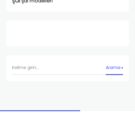
şal
şal modelleri
Arama