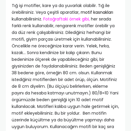
Tığ işi motifler, kare ya da yuvarlak olabilir. Tığ ile
örebilirsiniz. Veya çeşitli aparatlar,
motif kasnakları
kullanabilirsiniz.
Fotoğraftaki
örnek gibi,
her sırada
farklı renk kullanabilir, rengarenk motifler örebilir ya
da düz renk çalışabilirsiniz. Dilediğiniz herhangi bir
motifi, giyim parçası üretmek için kullanabilirsiniz.
Öncelikle ne öreceğinize karar verin. Yelek, hırka,
kazak… Sonra kendinize bir kalıp çıkarın. Bunu
bedeninize ölçerek de yapabileceğiniz gibi, bir
giysinizden de faydalanabilirsiniz. Beden genişliğiniz
38 bedene göre, örneğin 80 cm. olsun. Kullanmak
istediğiniz motiflerden bir adet örüp, ölçün. Motifiniz
de 8 cm diyelim. (Bu ölçüyü belirlerken, ekleme
payını da hesaba katmayı unutmayın.) 80/8=10 Yani
örgümüzde beden genişliği için 10 adet motif
kullanılacak. Motifleri kalıba uygun hale getirmek için,
motif ekleyebilirsiniz. Bu bir yoldur. Ben motifin
üzerinde küçültme ya da büyültme yapmayı daha
uygun buluyorum. Kullanacağım motifi bir kaç sıra