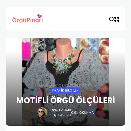
PRATIK BILGILER
MOTİFLİ ÖRGÜ ÖLÇÜLERİ
ÖRGÜ PINARI
0,9K OKUNMA
08/05/2020