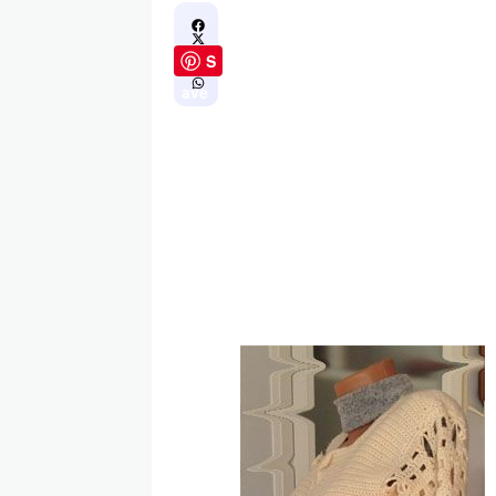
S
ave