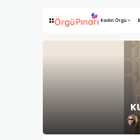
Kadın Örgü
K