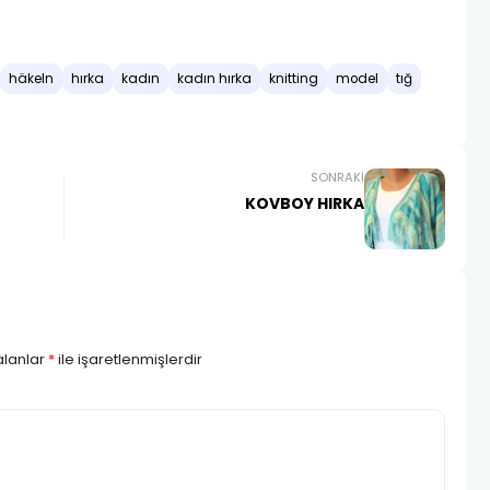
häkeln
hırka
kadın
kadın hırka
knitting
model
tığ
SONRAKI
KOVBOY HIRKA
alanlar
*
ile işaretlenmişlerdir