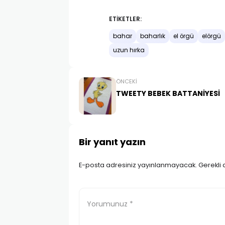
ETIKETLER:
bahar
baharlık
el örgü
elörgü
uzun hırka
ÖNCEKI
TWEETY BEBEK BATTANİYESİ
Bir yanıt yazın
E-posta adresiniz yayınlanmayacak.
Gerekli 