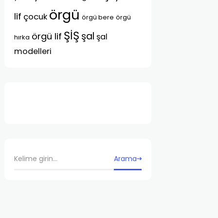
örgü
lif
çocuk
örgü bere
örgü
ŞİŞ
şal
örgü lif
şal
hırka
modelleri
Arama