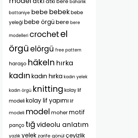
model
atkı
atkı bere
baharlık
bebek
bebe
bebe
battaniye
bebe örgü
bere
yeleği
bere
el
crochet
modelleri
örgü
elörgü
free pattern
häkeln
hırka
haraşo
kadın
kadın hırka
kadın yelek
knitting
kolay lif
kadın örgü
kolay lif yapımı
modeli
lif
model
motif
moher
modeli
tığ
videolu anlatım
panço
yelek
çeyizlik
zarife gönül
yazlık