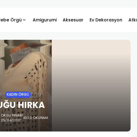
Bebe Örgü
Amigurumi
Aksesuar
Ev Dekorasyon
Atk
KADIN ÖRGÜ
UĞU HIRKA
ÖRGÜ PINARI
433,0 OKUNMA
25/04/2017