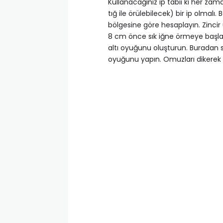
Kullanacağınız ip tabii ki her zam
tığ ile örülebilecek) bir ip olmalı
bölgesine göre hesaplayın. Zincir
8 cm önce sık iğne örmeye başlay
altı oyuğunu oluşturun. Buradan 
oyuğunu yapın. Omuzları dikerek birl