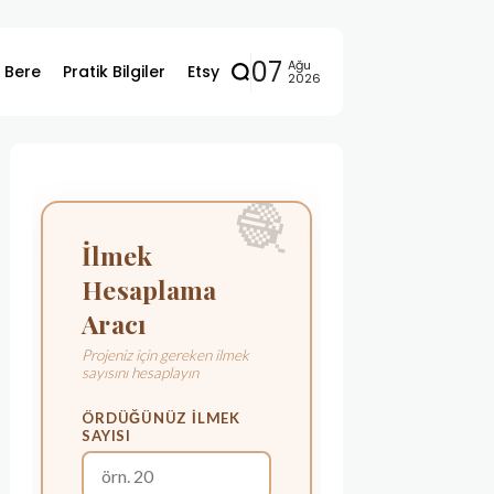
07
Ağu
ı Bere
Pratik Bilgiler
Etsy
2026