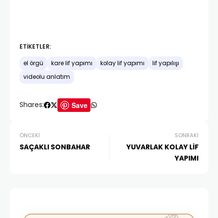
ETIKETLER:
el örgü
kare lif yapımı
kolay lif yapımı
lif yapılışı
videolu anlatım
Shares:
Save
ÖNCEKI
SONRAKI
SAÇAKLI SONBAHAR
YUVARLAK KOLAY LİF
YAPIMI