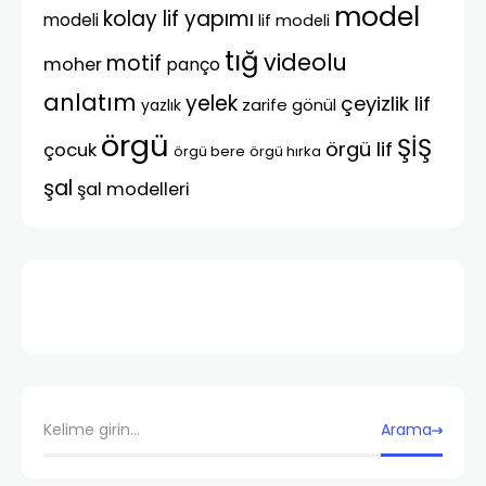
model
kolay lif yapımı
modeli
lif modeli
tığ
videolu
motif
moher
panço
anlatım
yelek
çeyizlik lif
zarife gönül
yazlık
örgü
ŞİŞ
örgü lif
çocuk
örgü bere
örgü hırka
şal
şal modelleri
Arama