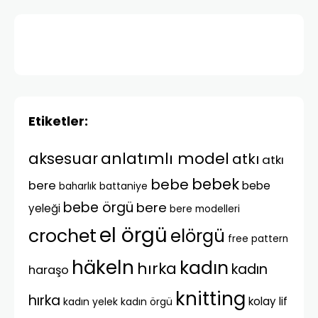
Etiketler:
anlatımlı model
aksesuar
atkı
atkı
bebek
bebe
bere
bebe
battaniye
baharlık
bebe örgü
bere
yeleği
bere modelleri
el örgü
crochet
elörgü
free pattern
häkeln
kadın
hırka
kadın
haraşo
knitting
hırka
kolay lif
kadın yelek
kadın örgü