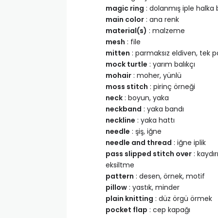
magic ring
: dolanmış iple halka 
main color
: ana renk
material(s)
: malzeme
mesh
: file
mitten
: parmaksız eldiven, tek p
mock turtle
: yarım balıkçı
mohair
: moher, yünlü
moss stitch
: pirinç örneği
neck
: boyun, yaka
neckband
: yaka bandı
neckline
: yaka hattı
needle
: şiş, iğne
needle and thread
: iğne iplik
pass slipped stitch over
: kaydır
eksiltme
pattern
: desen, örnek, motif
pillow
: yastık, minder
plain knitting
: düz örgü örmek
pocket flap
: cep kapağı