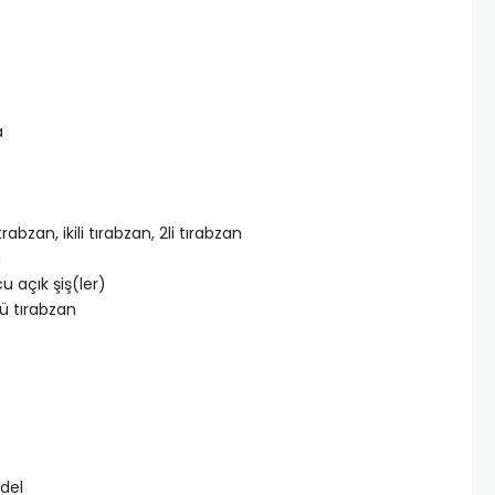
a
 trabzan, ikili tırabzan, 2li tırabzan
n
cu açık şiş(ler)
lü tırabzan
del