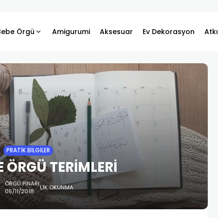
Bebe Örgü
Amigurumi
Aksesuar
Ev Dekorasyon
Atk
PRATIK BILGILER
E ÖRGÜ TERİMLERİ
ÖRGÜ PINARI
1,1K OKUNMA
05/11/2018