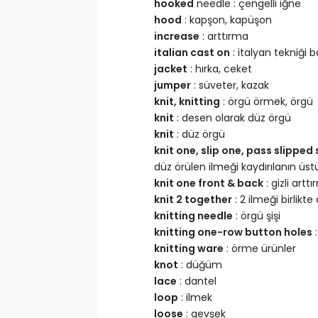
hooked
needle : çengelli iğne
hood
: kapşon, kapüşon
increase
: arttırma
italian cast on
: italyan tekniği
jacket
: hırka, ceket
jumper
: süveter, kazak
knit, knitting
: örgü örmek, örgü
knit
: desen olarak düz örgü
knit
: düz örgü
knit one, slip one, pass slipped 
düz örülen ilmeği kaydırılanın üst
knit one front & back
: gizli artt
knit 2 together
: 2 ilmeği birlik
knitting needle
: örgü şişi
knitting one-row button holes
:
knitting ware
: örme ürünler
knot
: düğüm
lace
: dantel
loop
: ilmek
loose
: gevşek