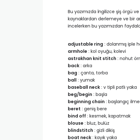
Bu yazımızda İngilizce şiş örgü ve t
kaynaklardan derlemeye ve bir ara
incelerken bu yazımızdan faydalana
adjustable ring
: dolanmış iple h
armhole
: kol oyuğu, kolevi
astrakhan knit stitch
: nohut ör
back
: arka
bag
: çanta, torba
ball
: yumak
baseball neck
: v tipli patlı yaka
beg/begin
: başla
beginning chain
: başlangıç ilme
beret
: geniş bere
bind off
: kesmek, kapatmak
blouse
: bluz, bulüz
blindstitch
: gizli dikiş
boat neck
: kayık yaka