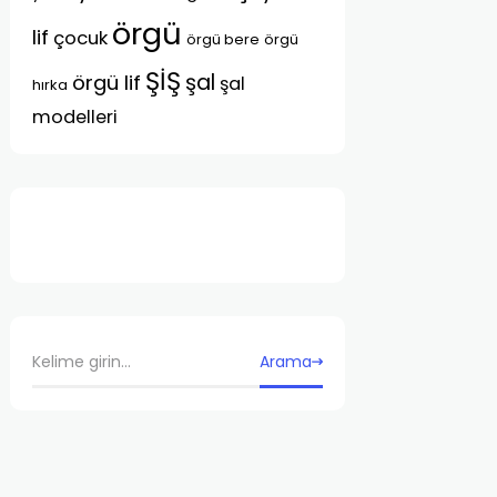
örgü
lif
çocuk
örgü bere
örgü
ŞİŞ
şal
örgü lif
şal
hırka
modelleri
Arama