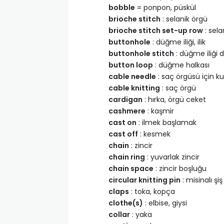
bobble
= ponpon, püskül
brioche stitch
: selanik örgü
brioche stitch set-up row
: sela
buttonhole
: düğme iliği, ilik
buttonhole stitch
: düğme iliği di
button loop
: düğme halkası
cable needle
: saç örgüsü için ku
cable knitting
: saç örgü
cardigan
: hırka, örgü ceket
cashmere
: kaşmir
cast on
: ilmek başlamak
cast off
: kesmek
chain
: zincir
chain ring
: yuvarlak zincir
chain space
: zincir boşluğu
circular knitting pin
: misinalı şiş
claps
: toka, kopça
clothe(s)
: elbise, giysi
collar
: yaka