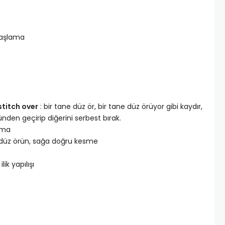
 başlama
stitch over
: bir tane düz ör, bir tane düz örüyor gibi kaydır,
ünden geçirip diğerini serbest bırak.
ırma
te düz örün, sağa doğru kesme
 ilik yapılışı