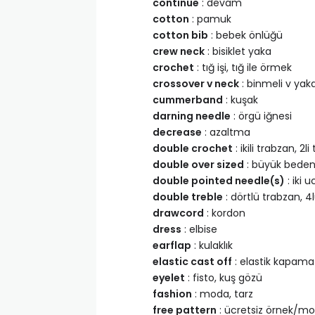
continue
: devam
cotton
: pamuk
cotton bib
: bebek önlüğü
crew neck
: bisiklet yaka
crochet
: tığ işi, tığ ile örmek
crossover v neck
: binmeli v yak
cummerband
: kuşak
darning needle
: örgü iğnesi
decrease
: azaltma
double crochet
: ikili trabzan, 2li
double over sized
: büyük bede
double pointed needle(s)
: iki u
double treble
: dörtlü trabzan, 4
drawcord
: kordon
dress
: elbise
earflap
: kulaklık
elastic cast off
: elastik kapama
eyelet
: fisto, kuş gözü
fashion
: moda, tarz
free pattern
: ücretsiz örnek/mo