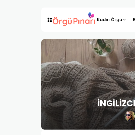
Kadın Örgü
İNGİLİZC