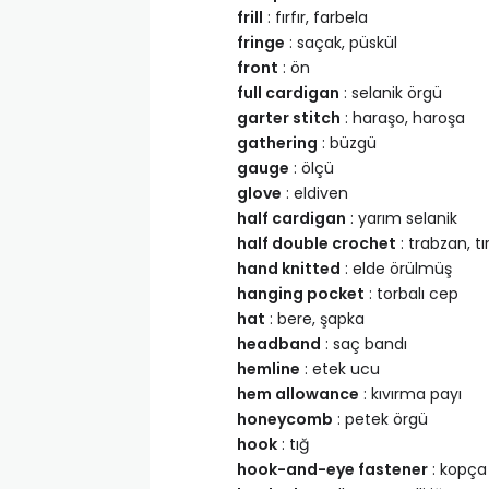
frill
: fırfır, farbela
fringe
: saçak, püskül
front
: ön
full cardigan
: selanik örgü
garter stitch
: haraşo, haroşa
gathering
: büzgü
gauge
: ölçü
glove
: eldiven
half cardigan
: yarım selanik
half double crochet
: trabzan, t
hand knitted
: elde örülmüş
hanging pocket
: torbalı cep
hat
: bere, şapka
headband
: saç bandı
hemline
: etek ucu
hem allowance
: kıvırma payı
honeycomb
: petek örgü
hook
: tığ
hook-and-eye fastener
: kopça