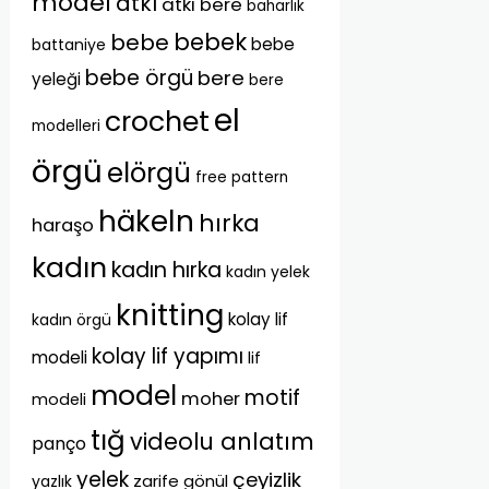
model
atkı
atkı bere
baharlık
bebek
bebe
bebe
battaniye
bebe örgü
bere
yeleği
bere
el
crochet
modelleri
örgü
elörgü
free pattern
häkeln
hırka
haraşo
kadın
kadın hırka
kadın yelek
knitting
kolay lif
kadın örgü
kolay lif yapımı
modeli
lif
model
motif
moher
modeli
tığ
videolu anlatım
panço
yelek
çeyizlik
zarife gönül
yazlık