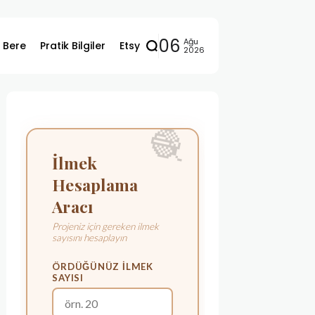
06
Ağu
ı Bere
Pratik Bilgiler
Etsy
2026