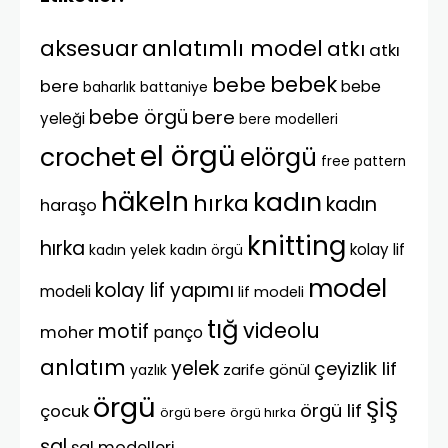
anlatımlı model
aksesuar
atkı
atkı
bebek
bebe
bere
bebe
battaniye
baharlık
bebe örgü
bere
yeleği
bere modelleri
el örgü
crochet
elörgü
free pattern
häkeln
kadın
hırka
kadın
haraşo
knitting
hırka
kolay lif
kadın yelek
kadın örgü
model
kolay lif yapımı
modeli
lif modeli
tığ
videolu
motif
moher
panço
anlatım
yelek
çeyizlik lif
zarife gönül
yazlık
örgü
ŞİŞ
örgü lif
çocuk
örgü bere
örgü hırka
şal
şal modelleri