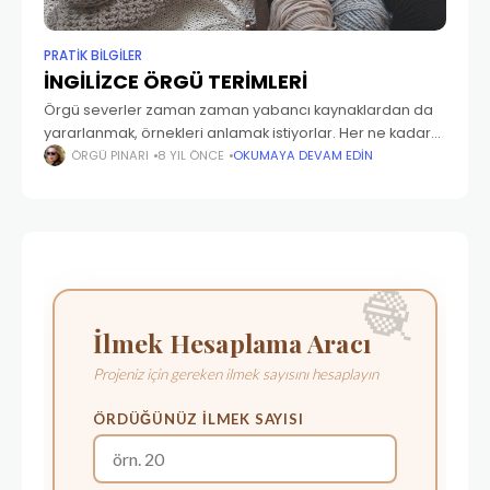
PRATIK BILGILER
İNGİLİZCE ÖRGÜ TERİMLERİ
Örgü severler zaman zaman yabancı kaynaklardan da
yararlanmak, örnekleri anlamak istiyorlar. Her ne kadar
İngilizce bilseniz de eğer terimleri bilmiyorsanız, yazıları
ÖRGÜ PINARI
8 YIL ÖNCE
OKUMAYA DEVAM EDIN
ve örnekleri anlamakta zorluk çekebiliyorsunuz. Bu
yazımızda İngilizce şiş