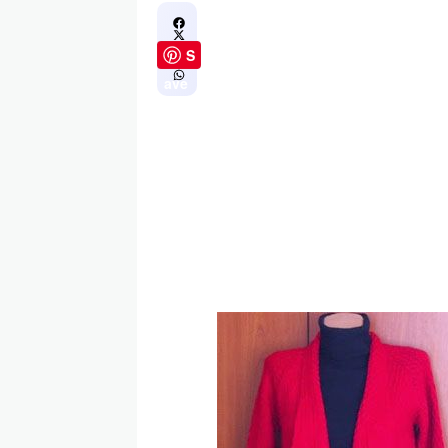
S
ave