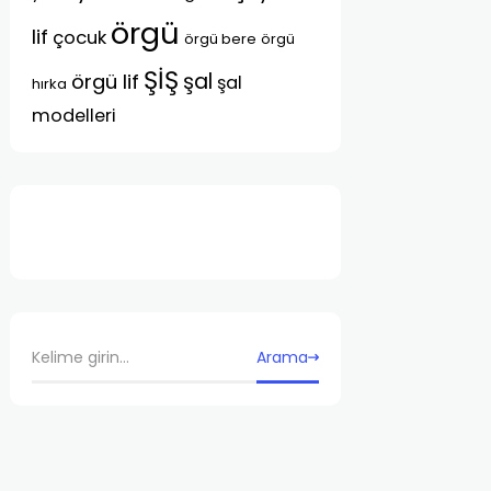
örgü
lif
çocuk
örgü bere
örgü
ŞİŞ
şal
örgü lif
şal
hırka
modelleri
Arama