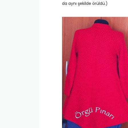
da aynı şekilde örüldü.)