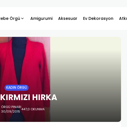
Bebe Örgü
Amigurumi
Aksesuar
Ev Dekorasyon
Atk
KADIN ÖRGÜ
KIRMIZI HIRKA
ÖRGÜ PINARI
447,0 OKUNMA
30/09/2015