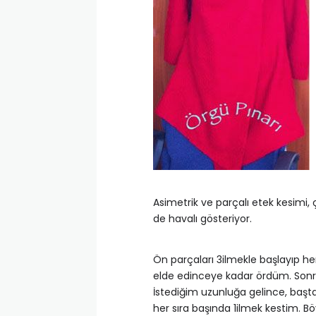
Asimetrik ve parçalı etek kesimi,
de havalı gösteriyor.
Ön parçaları 3ilmekle başlayıp her 
elde edinceye kadar ördüm. Sonra 
İstediğim uzunluğa gelince, başta
her sıra başında 1ilmek kestim. B