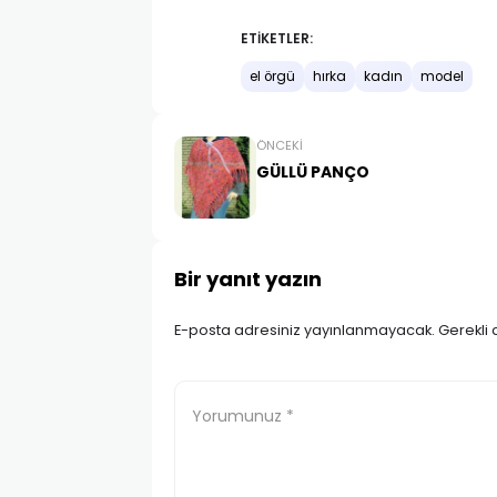
ETIKETLER:
el örgü
hırka
kadın
model
ÖNCEKI
GÜLLÜ PANÇO
Bir yanıt yazın
E-posta adresiniz yayınlanmayacak.
Gerekli 