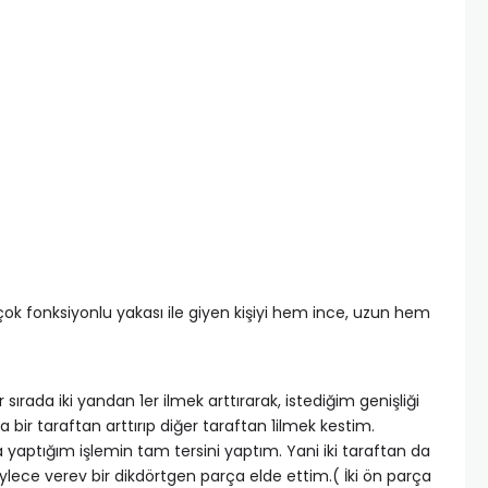
 çok fonksiyonlu yakası ile giyen kişiyi hem ince, uzun hem
sırada iki yandan 1er ilmek arttırarak, istediğim genişliği
bir taraftan arttırıp diğer taraftan 1ilmek kestim.
 yaptığım işlemin tam tersini yaptım. Yani iki taraftan da
öylece verev bir dikdörtgen parça elde ettim.( İki ön parça