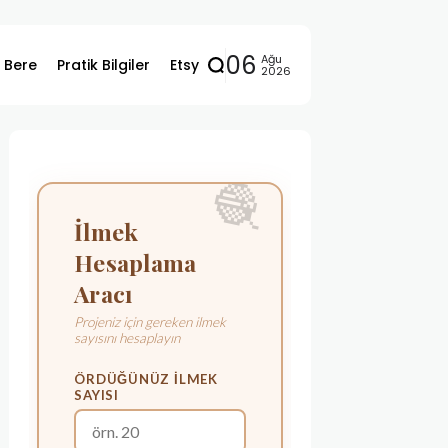
06
Ağu
ı Bere
Pratik Bilgiler
Etsy
2026