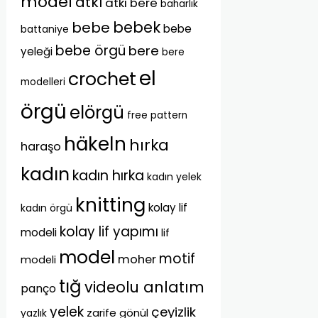
model
atkı
atkı bere
baharlık
bebek
bebe
bebe
battaniye
bebe örgü
bere
yeleği
bere
el
crochet
modelleri
örgü
elörgü
free pattern
häkeln
hırka
haraşo
kadın
kadın hırka
kadın yelek
knitting
kolay lif
kadın örgü
kolay lif yapımı
modeli
lif
model
motif
moher
modeli
tığ
videolu anlatım
panço
yelek
çeyizlik
zarife gönül
yazlık