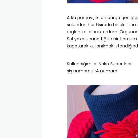
Arka parçayı, iki ön parça genişli
solundan her 6sırada bir eksiltti
reglan kol olarak ördüm. Örgünün
Sol yaka ucuna tığ ile birit ördü
kapatarak kullanılmak istendiğind
Kullandığım ip: Nako Süper İnci
şiş numarası :4 numara