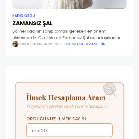
KADIN ÖRGÜ
ZAMANSIZ ŞAL
Şal her kadının sahip olması gereken en önemli
aksesuardır. Özellikle de Zamansız Şal adını taşıyanlar.
Onlar klasiktir. Her yaş ve durumdaki kadın içindir. Her
ÖRGÜ PINARI
4 YIL ÖNCE
OKUMAYA DEVAM EDIN
giyim tarzına uygundur. Bu ve unun