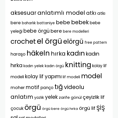
anlatımlı model
aksesuar
atkı
atkı
bebek
bebe
bere
bebe
battaniye
baharlık
bebe örgü
bere
yeleği
bere modelleri
el örgü
crochet
elörgü
free pattern
häkeln
kadın
hırka
kadın
haraşo
knitting
hırka
kolay lif
kadın yelek
kadın örgü
model
kolay lif yapımı
modeli
lif modeli
tığ
videolu
motif
moher
panço
anlatım
yelek
çeyizlik lif
zarife gönül
yazlık
örgü
ŞİŞ
örgü lif
çocuk
örgü bere
örgü hırka
şal
şal modelleri