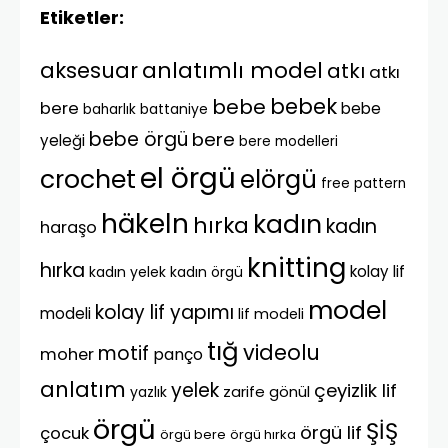
Etiketler:
anlatımlı model
aksesuar
atkı
atkı
bebek
bebe
bere
bebe
battaniye
baharlık
bebe örgü
bere
yeleği
bere modelleri
el örgü
crochet
elörgü
free pattern
häkeln
kadın
hırka
kadın
haraşo
knitting
hırka
kolay lif
kadın yelek
kadın örgü
model
kolay lif yapımı
modeli
lif modeli
tığ
videolu
motif
moher
panço
anlatım
yelek
çeyizlik lif
zarife gönül
yazlık
örgü
ŞİŞ
örgü lif
çocuk
örgü bere
örgü hırka