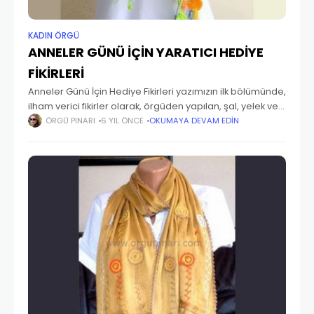
KADIN ÖRGÜ
ANNELER GÜNÜ İÇİN YARATICI HEDİYE
FİKİRLERİ
Anneler Günü İçin Hediye Fikirleri yazımızın ilk bölümünde,
ilham verici fikirler olarak, örgüden yapılan, şal, yelek ve
fular örnekleri göstermiştik. Bunları tamamlamak için
ÖRGÜ PINARI
6 YIL ÖNCE
OKUMAYA DEVAM EDIN
zamanımız yeterince vardı. Şimdiki yazımızda ise daha