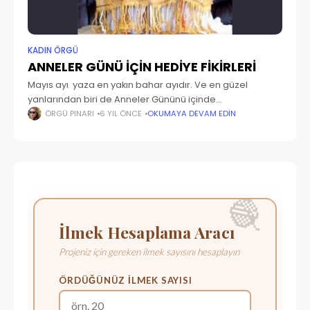
KADIN ÖRGÜ
ANNELER GÜNÜ İÇİN HEDİYE FİKİRLERİ
Mayıs ayı yaza en yakın bahar ayıdır. Ve en güzel
yanlarından biri de Anneler Gününü içinde
barındırmasıdır. Anneler Günü; yaratıcı olmanın ve el
ÖRGÜ PINARI
6 YIL ÖNCE
OKUMAYA DEVAM EDIN
yapımı değerli bir hediye ile onları takdir