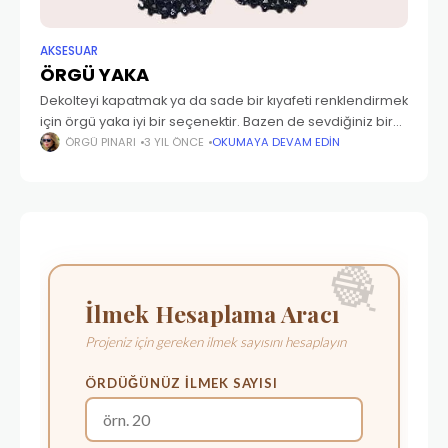
AKSESUAR
ÖRGÜ YAKA
Dekolteyi kapatmak ya da sade bir kıyafeti renklendirmek
için örgü yaka iyi bir seçenektir. Bazen de sevdiğiniz bir
kıyafetin modelini değiştirmek istersiniz. Bunun için
ÖRGÜ PINARI
3 YIL ÖNCE
OKUMAYA DEVAM EDIN
kıyafete uygun bir ip bularak ilk