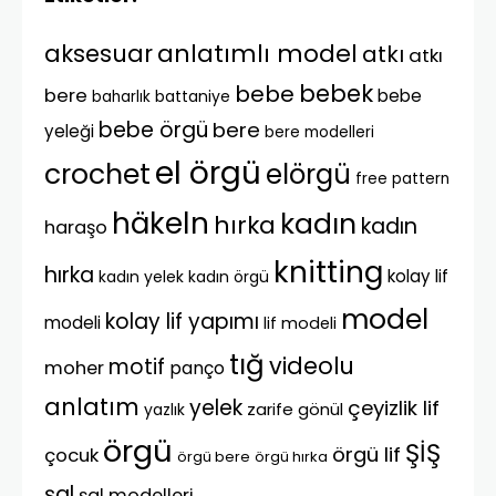
anlatımlı model
aksesuar
atkı
atkı
bebek
bebe
bere
bebe
battaniye
baharlık
bebe örgü
bere
yeleği
bere modelleri
el örgü
crochet
elörgü
free pattern
häkeln
kadın
hırka
kadın
haraşo
knitting
hırka
kolay lif
kadın yelek
kadın örgü
model
kolay lif yapımı
modeli
lif modeli
tığ
videolu
motif
moher
panço
anlatım
yelek
çeyizlik lif
zarife gönül
yazlık
örgü
ŞİŞ
örgü lif
çocuk
örgü bere
örgü hırka
şal
şal modelleri