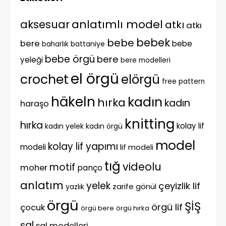
anlatımlı model
aksesuar
atkı
atkı
bebek
bebe
bere
bebe
battaniye
baharlık
bebe örgü
bere
yeleği
bere modelleri
el örgü
crochet
elörgü
free pattern
häkeln
kadın
hırka
kadın
haraşo
knitting
hırka
kolay lif
kadın yelek
kadın örgü
model
kolay lif yapımı
modeli
lif modeli
tığ
videolu
motif
moher
panço
anlatım
yelek
çeyizlik lif
zarife gönül
yazlık
örgü
ŞİŞ
örgü lif
çocuk
örgü bere
örgü hırka
şal
şal modelleri