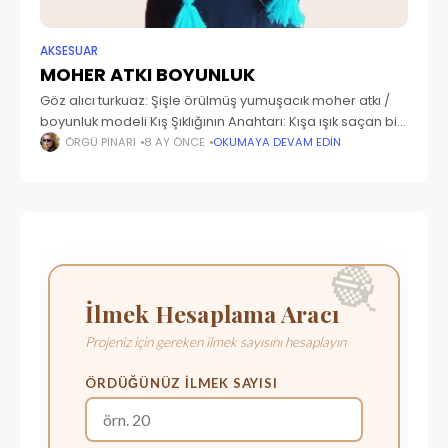
AKSESUAR
MOHER ATKI BOYUNLUK
Göz alıcı turkuaz: Şişle örülmüş yumuşacık moher atkı /
boyunluk modeli Kış Şıklığının Anahtarı: Kışa ışık saçan bir
dokunuş. Moher iple örülmüş yumuşacık, dalgalı desenli,
ÖRGÜ PINARI
8 AY ÖNCE
OKUMAYA DEVAM EDIN
harika bir şal. Bu kış