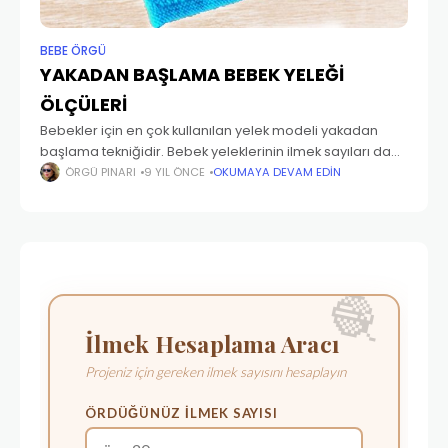
BEBE ÖRGÜ
YAKADAN BAŞLAMA BEBEK YELEĞİ
ÖLÇÜLERİ
Bebekler için en çok kullanılan yelek modeli yakadan
başlama tekniğidir. Bebek yeleklerinin ilmek sayıları da
az olduğundan rahatlıkla tek parça halinde örülür. Hem
ÖRGÜ PINARI
9 YIL ÖNCE
OKUMAYA DEVAM EDIN
de yanlarda dikiş olmadığından minik bedenlerin,
hassas