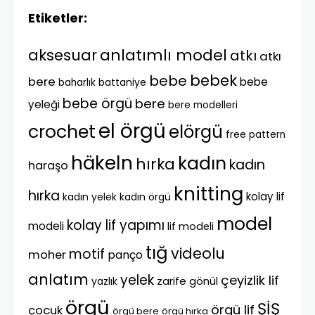
Etiketler:
anlatımlı model
aksesuar
atkı
atkı
bebek
bebe
bere
bebe
battaniye
baharlık
bebe örgü
bere
yeleği
bere modelleri
el örgü
crochet
elörgü
free pattern
häkeln
kadın
hırka
kadın
haraşo
knitting
hırka
kolay lif
kadın yelek
kadın örgü
model
kolay lif yapımı
modeli
lif modeli
tığ
videolu
motif
moher
panço
anlatım
yelek
çeyizlik lif
zarife gönül
yazlık
örgü
ŞİŞ
örgü lif
çocuk
örgü bere
örgü hırka